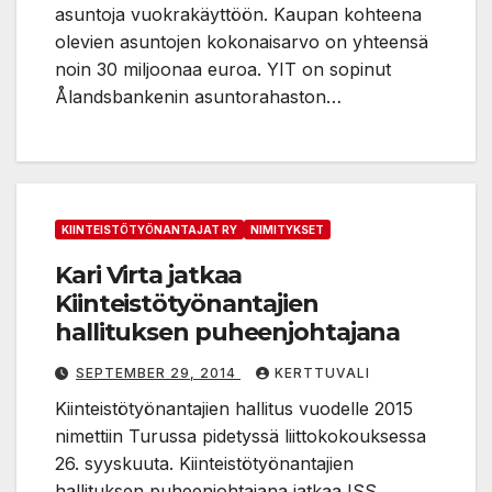
asuntoja vuokrakäyttöön. Kaupan kohteena
olevien asuntojen kokonaisarvo on yhteensä
noin 30 miljoonaa euroa. YIT on sopinut
Ålandsbankenin asuntorahaston…
KIINTEISTÖTYÖNANTAJAT RY
NIMITYKSET
Kari Virta jatkaa
Kiinteistötyönantajien
hallituksen puheenjohtajana
SEPTEMBER 29, 2014
KERTTUVALI
Kiinteistötyönantajien hallitus vuodelle 2015
nimettiin Turussa pidetyssä liittokokouksessa
26. syyskuuta. Kiinteistötyönantajien
hallituksen puheenjohtajana jatkaa ISS