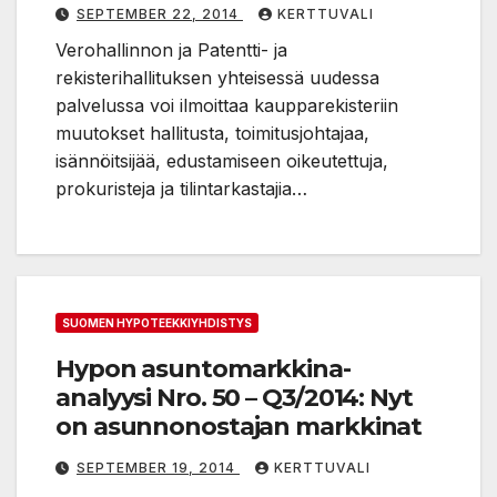
vastuuhenkilömuutokset
SEPTEMBER 22, 2014
KERTTUVALI
verkossa
Verohallinnon ja Patentti- ja
rekisterihallituksen yhteisessä uudessa
palvelussa voi ilmoittaa kaupparekisteriin
muutokset hallitusta, toimitusjohtajaa,
isännöitsijää, edustamiseen oikeutettuja,
prokuristeja ja tilintarkastajia…
SUOMEN HYPOTEEKKIYHDISTYS
Hypon asuntomarkkina-
analyysi Nro. 50 – Q3/2014: Nyt
on asunnonostajan markkinat
SEPTEMBER 19, 2014
KERTTUVALI