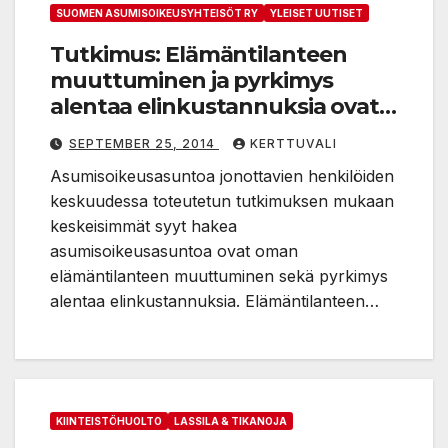
SUOMEN ASUMISOIKEUSYHTEISÖT RY
YLEISET UUTISET
Tutkimus: Elämäntilanteen
muuttuminen ja pyrkimys
alentaa elinkustannuksia ovat
keskeisimmät syyt hakea
SEPTEMBER 25, 2014
KERTTUVALI
asumisoikeusasuntoa
Asumisoikeusasuntoa jonottavien henkilöiden
keskuudessa toteutetun tutkimuksen mukaan
keskeisimmät syyt hakea
asumisoikeusasuntoa ovat oman
elämäntilanteen muuttuminen sekä pyrkimys
alentaa elinkustannuksia. Elämäntilanteen…
KIINTEISTÖHUOLTO
LASSILA & TIKANOJA