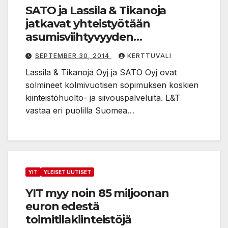
SATO ja Lassila & Tikanoja
jatkavat yhteistyötään
asumisviihtyvyyden
parantamiseksi
SEPTEMBER 30, 2014
KERTTUVALI
Lassila & Tikanoja Oyj ja SATO Oyj ovat
solmineet kolmivuotisen sopimuksen koskien
kiinteistöhuolto- ja siivouspalveluita. L&T
vastaa eri puolilla Suomea…
YIT
YLEISET UUTISET
YIT myy noin 85 miljoonan
euron edestä
toimitilakiinteistöjä