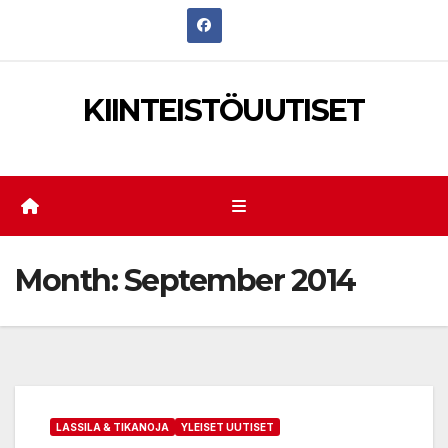
Skip
to
content
KIINTEISTÖUUTISET
Month:
September 2014
LASSILA & TIKANOJA
YLEISET UUTISET