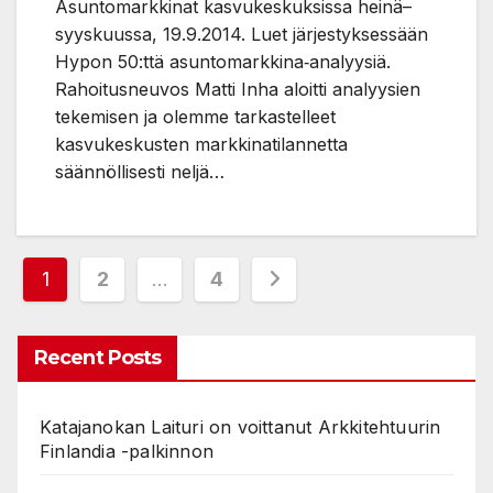
Asuntomarkkinat kasvukeskuksissa heinä–
syyskuussa, 19.9.2014. Luet järjestyksessään
Hypon 50:ttä asuntomarkkina‐analyysiä.
Rahoitusneuvos Matti Inha aloitti analyysien
tekemisen ja olemme tarkastelleet
kasvukeskusten markkinatilannetta
säännöllisesti neljä…
Posts
1
2
…
4
pagination
Recent Posts
Katajanokan Laituri on voittanut Arkkitehtuurin
Finlandia -palkinnon