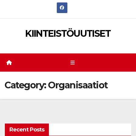
Skip
to
content
KIINTEISTÖUUTISET
Category:
Organisaatiot
Recent Posts