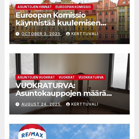
ASUNTOJEN HINNAT
EUROOPAN KOMISSIO
Euroopan Komissio
käynnistää kuulemisen
kohtuuhintaisten asuntojen
OCTOBER 3, 2025
KERTTUVALI
saatavuuden parantamiseen
tähtäävistä tarkistetuista
valtiontukisäännöistä
ASUNTOJEN VUOKRAT
VUOKRAT
VUOKRATURVA
VUOKRATURVA:
Asuntokauppojen määrä
kasvaa, koska ylitarjontaan
AUGUST 24, 2025
KERTTUVALI
kypsyneet myyjät joustavat
kauppahinnoissa