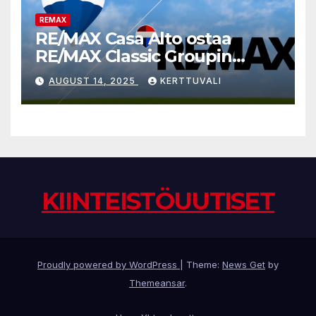
REMAX
RE/MAX Casa Alto ostaa
RE/MAX Classic Groupin
liiketoiminnan
AUGUST 14, 2025
KERTTUVALI
KIINTEISTÖUUTISET
Proudly powered by WordPress
|
Theme:
News Get
by
Themeansar
.