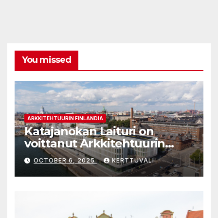
You missed
ARKKITEHTUURIN FINLANDIA
Katajanokan Laituri on
voittanut Arkkitehtuurin
Finlandia -palkinnon
OCTOBER 6, 2025
KERTTUVALI