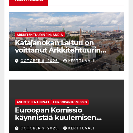
ARKKITEHTUURIN FINLANDIA
Katajanokan Laituri on
voittanut Arkkitehtuurin
Finlandia -palkinnon
OCTOBER 6, 2025
KERTTUVALI
ASUNTOJEN HINNAT
EUROOPAN KOMISSIO
Euroopan Komissio
käynnistää kuulemisen
kohtuuhintaisten asuntojen
OCTOBER 3, 2025
KERTTUVALI
saatavuuden parantamiseen