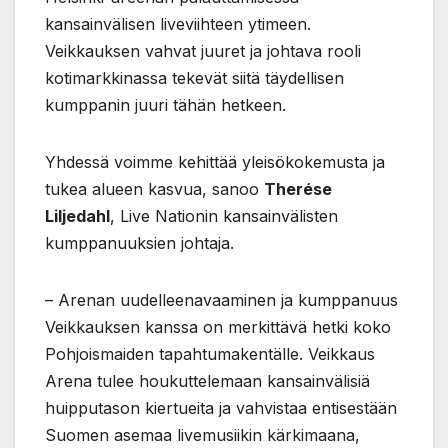
kansainvälisen liveviihteen ytimeen.
Veikkauksen vahvat juuret ja johtava rooli
kotimarkkinassa tekevät siitä täydellisen
kumppanin juuri tähän hetkeen.
Yhdessä voimme kehittää yleisökokemusta ja
tukea alueen kasvua, sanoo
Therése
Liljedahl
, Live Nationin kansainvälisten
kumppanuuksien johtaja.
– Arenan uudelleenavaaminen ja kumppanuus
Veikkauksen kanssa on merkittävä hetki koko
Pohjoismaiden tapahtumakentälle. Veikkaus
Arena tulee houkuttelemaan kansainvälisiä
huipputason kiertueita ja vahvistaa entisestään
Suomen asemaa livemusiikin kärkimaana,