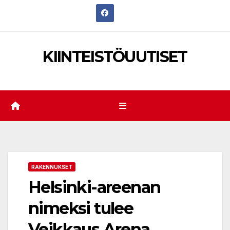
Skip
to
content
KIINTEISTÖUUTISET
RAKENNUKSET
Helsinki-areenan
nimeksi tulee
Veikkaus Arena