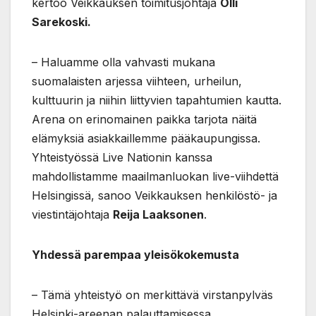
kertoo Veikkauksen toimitusjohtaja
Olli
Sarekoski.
– Haluamme olla vahvasti mukana
suomalaisten arjessa viihteen, urheilun,
kulttuurin ja niihin liittyvien tapahtumien kautta.
Arena on erinomainen paikka tarjota näitä
elämyksiä asiakkaillemme pääkaupungissa.
Yhteistyössä Live Nationin kanssa
mahdollistamme maailmanluokan live-viihdettä
Helsingissä, sanoo Veikkauksen henkilöstö- ja
viestintäjohtaja
Reija Laaksonen
.
Yhdessä parempaa yleisökokemusta
– Tämä yhteistyö on merkittävä virstanpylväs
Helsinki-areenan palauttamisessa