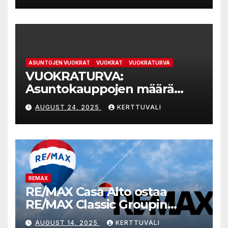
tähtäävistä tarkistetuista
valtiontukisäännöistä
ASUNTOJEN VUOKRAT
VUOKRAT
VUOKRATURVA
VUOKRATURVA:
Asuntokauppojen määrä
kasvaa, koska ylitarjontaan
AUGUST 24, 2025
KERTTUVALI
kypsyneet myyjät joustavat
kauppahinnoissa
REMAX
RE/MAX Casa Alto ostaa
RE/MAX Classic Groupin
liiketoiminnan
AUGUST 14, 2025
KERTTUVALI