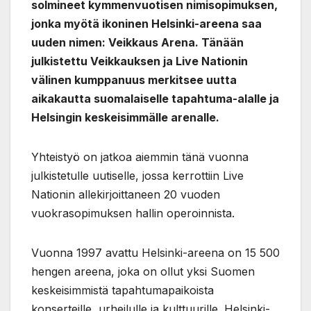
solmineet kymmenvuotisen nimisopimuksen,
jonka myötä ikoninen Helsinki-areena saa
uuden nimen: Veikkaus Arena. Tänään
julkistettu Veikkauksen ja Live Nationin
välinen kumppanuus merkitsee uutta
aikakautta suomalaiselle tapahtuma-alalle ja
Helsingin keskeisimmälle arenalle.
Yhteistyö on jatkoa aiemmin tänä vuonna
julkistetulle uutiselle, jossa kerrottiin Live
Nationin allekirjoittaneen 20 vuoden
vuokrasopimuksen hallin operoinnista.
Vuonna 1997 avattu Helsinki-areena on 15 500
hengen areena, joka on ollut yksi Suomen
keskeisimmistä tapahtumapaikoista
konserteille, urheilulle ja kulttuurille. Helsinki-