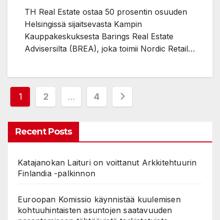
TH Real Estate ostaa 50 prosentin osuuden
Helsingissä sijaitsevasta Kampin
Kauppakeskuksesta Barings Real Estate
Advisersilta (BREA), joka toimii Nordic Retail…
Posts
1
2
…
4
pagination
Recent Posts
Katajanokan Laituri on voittanut Arkkitehtuurin
Finlandia -palkinnon
Euroopan Komissio käynnistää kuulemisen
kohtuuhintaisten asuntojen saatavuuden