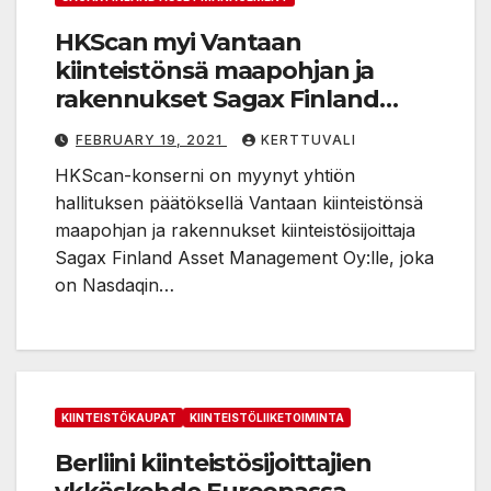
HKScan myi Vantaan
kiinteistönsä maapohjan ja
rakennukset Sagax Finland
Asset Managementille
FEBRUARY 19, 2021
KERTTUVALI
HKScan-konserni on myynyt yhtiön
hallituksen päätöksellä Vantaan kiinteistönsä
maapohjan ja rakennukset kiinteistösijoittaja
Sagax Finland Asset Management Oy:lle, joka
on Nasdaqin…
KIINTEISTÖKAUPAT
KIINTEISTÖLIIKETOIMINTA
Berliini kiinteistösijoittajien