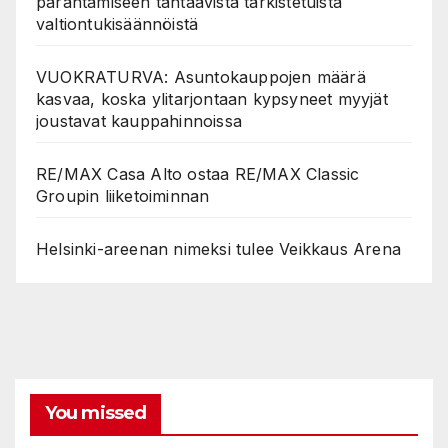
parantamiseen tähtäävistä tarkistetuista
valtiontukisäännöistä
VUOKRATURVA: Asuntokauppojen määrä
kasvaa, koska ylitarjontaan kypsyneet myyjät
joustavat kauppahinnoissa
RE/MAX Casa Alto ostaa RE/MAX Classic
Groupin liiketoiminnan
Helsinki-areenan nimeksi tulee Veikkaus Arena
You missed