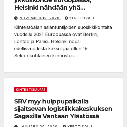
ykköskohde Euroopassa,
Helsinki nähdään yhä
vetovoimaisena
NOVEMBER 12, 2020
KERTTUVALI
Kiinteistöalan asiantuntijoiden suosikkikohteita
vuodelle 2021 Euroopassa ovat Berliini,
Lontoo ja Pariisi. Helsinki nousi
edellisvuodesta kaksi sijaa ollen 19.
Sektorikohtainen kiinnostus…
KIINTEISTÖKAUPAT
SRV myy huippupaikalla
sijaitsevan logistiikkakeskuksen
Sagaxille Vantaan Ylästössä
JANUARY 29, 2020
KERTTUVALI