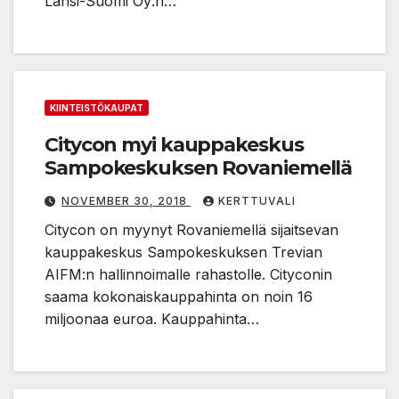
Länsi-Suomi Oy:n…
KIINTEISTÖKAUPAT
Citycon myi kauppakeskus
Sampokeskuksen Rovaniemellä
NOVEMBER 30, 2018
KERTTUVALI
Citycon on myynyt Rovaniemellä sijaitsevan
kauppakeskus Sampokeskuksen Trevian
AIFM:n hallinnoimalle rahastolle. Cityconin
saama kokonaiskauppahinta on noin 16
miljoonaa euroa. Kauppahinta…