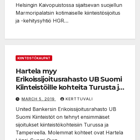
Helsingin Kaivopuistossa sijaitsevan suojellun
Marmoripalatsin kotimaiselle kiinteistösijoitus
ja -kehitysyhtiö HGR…
KIINTEISTÖKAUPAT
Hartela myy
Erikoissijoitusrahasto UB Suomi
Kiinteistöille kohteita Turusta ja
Tampereelta
MARCH 5, 2019
KERTTUVALI
United Bankersin Erikoissijoitusrahasto UB
Suomi Kiinteistöt on tehnyt ensimmäiset
sijoitukset kiinteistökohteisiin Turussa ja
Tampereella. Molemmat kohteet ovat Hartela