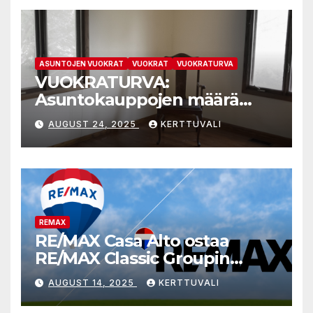
valtiontukisäännöistä
ASUNTOJEN VUOKRAT
VUOKRAT
VUOKRATURVA
VUOKRATURVA:
Asuntokauppojen määrä
kasvaa, koska ylitarjontaan
AUGUST 24, 2025
KERTTUVALI
kypsyneet myyjät joustavat
kauppahinnoissa
REMAX
RE/MAX Casa Alto ostaa
RE/MAX Classic Groupin
liiketoiminnan
AUGUST 14, 2025
KERTTUVALI