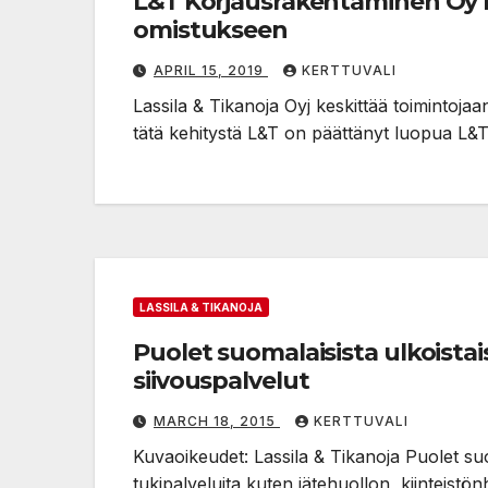
L&T Korjausrakentaminen Oy 
omistukseen
APRIL 15, 2019
KERTTUVALI
Lassila & Tikanoja Oyj keskittää toimintojaa
tätä kehitystä L&T on päättänyt luopua L
LASSILA & TIKANOJA
Puolet suomalaisista ulkoistaisi
siivouspalvelut
MARCH 18, 2015
KERTTUVALI
Kuvaoikeudet: Lassila & Tikanoja Puolet suo
tukipalveluita kuten jätehuollon, kiinteistönh