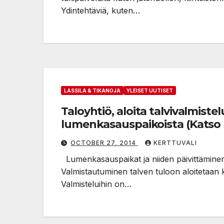
Ydintehtäviä, kuten…
LASSILA & TIKANOJA
YLEISET UUTISET
Taloyhtiö, aloita talvivalmistelu
lumenkasauspaikoista (Katso 
OCTOBER 27, 2014
KERTTUVALI
Lumenkasauspaikat ja niiden päivittämine
Valmistautuminen talven tuloon aloitetaan 
Valmisteluihin on…