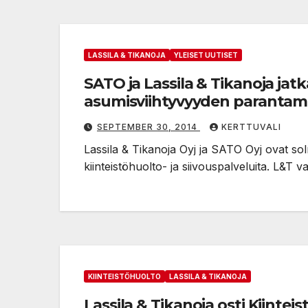
LASSILA & TIKANOJA
YLEISET UUTISET
SATO ja Lassila & Tikanoja jat
asumisviihtyvyyden parantami
SEPTEMBER 30, 2014
KERTTUVALI
Lassila & Tikanoja Oyj ja SATO Oyj ovat s
kiinteistöhuolto- ja siivouspalveluita. L&T 
KIINTEISTÖHUOLTO
LASSILA & TIKANOJA
Lassila & Tikanoja osti Kiinte