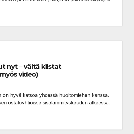
t nyt – vältä kiistat
myös video)
n on hyvä katsoa yhdessä huoltomiehen kanssa.
kerrostaloyhtiöissä sisälämmityskauden alkaessa.