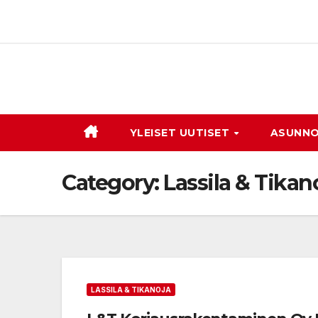
Skip
to
content
YLEISET UUTISET
ASUNNO
Category:
Lassila & Tikan
LASSILA & TIKANOJA