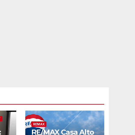
T
REMAX
:
RE/MAX Casa Alto