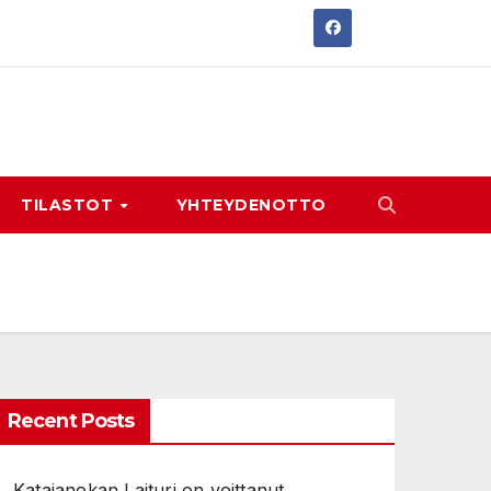
TILASTOT
YHTEYDENOTTO
Recent Posts
Katajanokan Laituri on voittanut