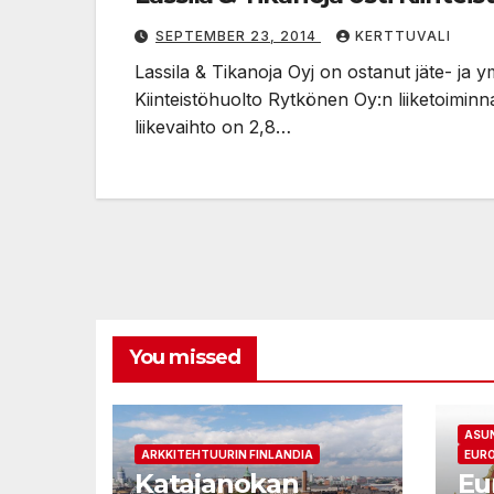
SEPTEMBER 23, 2014
KERTTUVALI
Lassila & Tikanoja Oyj on ostanut jäte- ja 
Kiinteistöhuolto Rytkönen Oy:n liiketoiminn
liikevaihto on 2,8…
You missed
ASU
ARKKITEHTUURIN FINLANDIA
EURO
Katajanokan
Eu