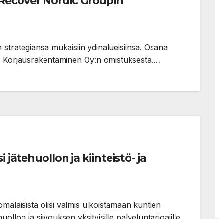
Recover Nordic Groupin
n strategiansa mukaisiin ydinalueisiinsa. Osana
&T Korjausrakentaminen Oy:n omistuksesta.…
 jätehuollon ja kiinteistö- ja
malaisista olisi valmis ulkoistamaan kuntien
uollon ja siivouksen yksityisille palveluntarjoajille.