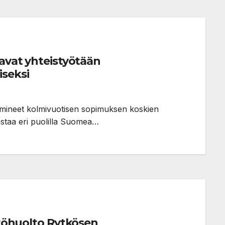
kavat yhteistyötään
seksi
olmineet kolmivuotisen sopimuksen koskien
vastaa eri puolilla Suomea…
istöhuolto Rytkösen