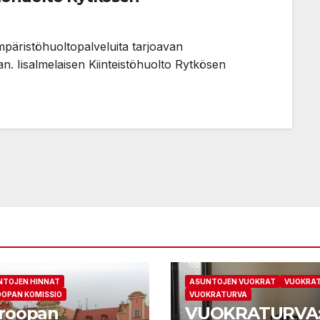
ympäristöhuoltopalveluita tarjoavan
an. Iisalmelaisen Kiinteistöhuolto Rytkösen
NTOJEN HINNAT
ASUNTOJEN VUOKRAT
VUOKRA
OPAN KOMISSIO
VUOKRATURVA
roopan
VUOKRATURVA