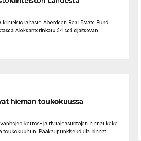
stokiinteistön Lahdesta
kiinteistörahasto Aberdeen Real Estate Fund
assa Aleksanterinkatu 24:ssä sijaitsevan
vat hieman toukokuussa
anhojen kerros- ja rivitaloasuntojen hinnat koko
ta toukokuuhun. Pääkaupunkiseudulla hinnat