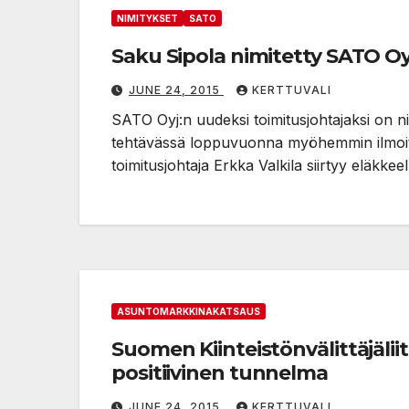
NIMITYKSET
SATO
Saku Sipola nimitetty SATO Oyj
JUNE 24, 2015
KERTTUVALI
SATO Oyj:n uudeksi toimitusjohtajaksi on ni
tehtävässä loppuvuonna myöhemmin ilmoit
toimitusjohtaja Erkka Valkila siirtyy eläkke
ASUNTOMARKKINAKATSAUS
Suomen Kiinteistönvälittäjälii
positiivinen tunnelma
JUNE 24, 2015
KERTTUVALI