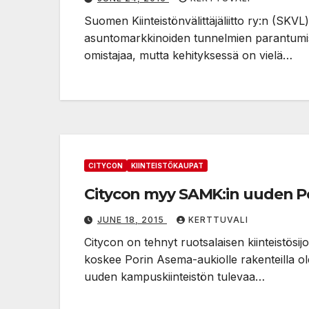
Suomen Kiinteistönvälittäjäliitto ry:n (SKV
asuntomarkkinoiden tunnelmien parantumis
omistajaa, mutta kehityksessä on vielä…
CITYCON
KIINTEISTÖKAUPAT
Citycon myy SAMK:in uuden 
JUNE 18, 2015
KERTTUVALI
Citycon on tehnyt ruotsalaisen kiinteistös
koskee Porin Asema-aukiolle rakenteilla
uuden kampuskiinteistön tulevaa…