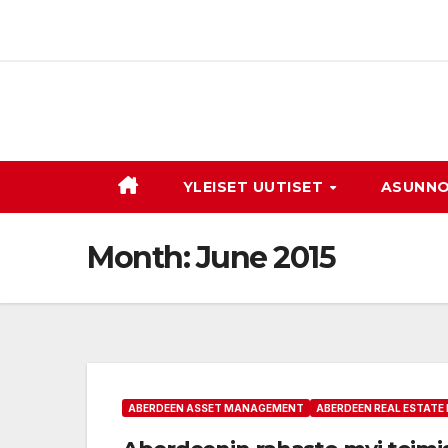
Skip
to
content
YLEISET UUTISET
ASUNNO
Month:
June 2015
ABERDEEN ASSET MANAGEMENT
ABERDEEN REAL ESTATE 