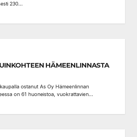
sesti 230…
SUINKOHTEEN HÄMEENLINNASTA
ä kaupalla ostanut As Oy Hämeenlinnan
eessa on 61 huoneistoa, vuokrattavien…