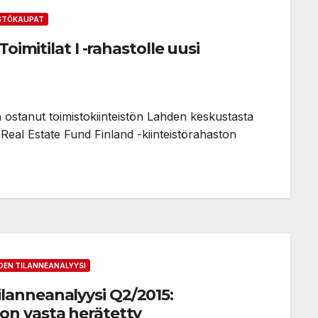
ISTÖKAUPAT
oimitilat I -rahastolle uusi
on ostanut toimistokiinteistön Lahden keskustasta
Real Estate Fund Finland -kiinteistörahaston
EN TILANNEANALYYSI
anneanalyysi Q2/2015:
n vasta herätetty