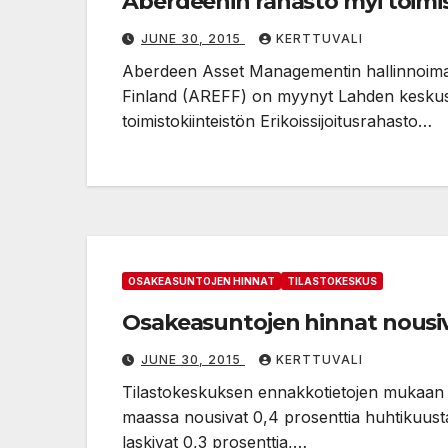
Aberdeenin rahasto myi toimi
JUNE 30, 2015
KERTTUVALI
Aberdeen Asset Managementin hallinnoima 
Finland (AREFF) on myynyt Lahden keskust
toimistokiinteistön Erikoissijoitusrahasto…
OSAKEASUNTOJEN HINNAT
TILASTOKESKUS
Osakeasuntojen hinnat nousi
JUNE 30, 2015
KERTTUVALI
Tilastokeskuksen ennakkotietojen mukaan v
maassa nousivat 0,4 prosenttia huhtikuus
laskivat 0,3 prosenttia,…