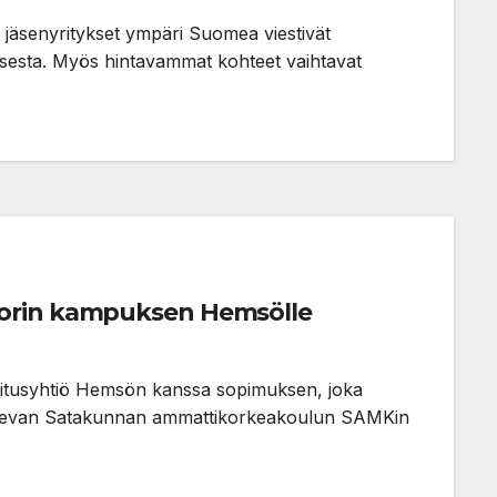
L) jäsenyritykset ympäri Suomea viestivät
esta. Myös hintavammat kohteet vaihtavat
Porin kampuksen Hemsölle
ijoitusyhtiö Hemsön kanssa sopimuksen, joka
 olevan Satakunnan ammattikorkeakoulun SAMKin