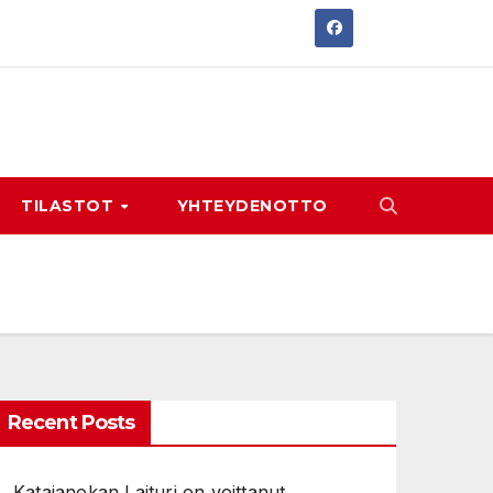
TILASTOT
YHTEYDENOTTO
Recent Posts
Katajanokan Laituri on voittanut