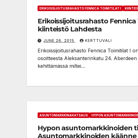
ERIKOISSIJOITUSRAHASTO FENNICA TOIMITILAT I
KIINTE
Erikoissijoitusrahasto Fennica T
kiinteistö Lahdesta
JUNE 26, 2015
KERTTUVALI
Erikoissijoitusrahasto Fennica Toimitilat I 
osoitteesta Aleksanterinkatu 24. Aberdeen 
kehittämässä miltei…
ASUNTOMARKKINAKATSAUS
HYPON ASUNTOMARKKINOID
Hypon asuntomarkkinoiden til
Asuntomarkkinoiden käänne o