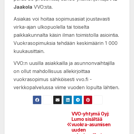
Jaakola
VVO:sta.
Asiakas voi hoitaa sopimusasiat joustavasti
virka-ajan ulkopuolella tai toiselta
paikkakunnalta käsin ilman toimistolla asiointia.
Vuokrasopimuksia tehdään keskimäärin 1 000
kuukausittain.
VVO:n uusilla asiakkailla ja asunnonvaihtajilla
on ollut mahdollisuus allekirjoittaa
vuokrasopimus sähköisesti vvo.fi -
verkkopalvelussa viime vuoden lopulta lähtien.
VVO-yhtymä Oyj:
Post
Lumo sisältää
vuokra-asumisen
navigation
uuden