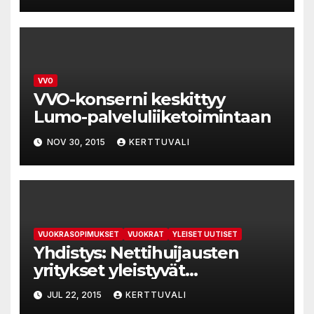
VVO
VVO-konserni keskittyy
Lumo-palveluliiketoimintaan
NOV 30, 2015
KERTTUVALI
VUOKRASOPIMUKSET
VUOKRAT
YLEISET UUTISET
Yhdistys: Nettihuijausten
yritykset yleistyvät
vuokramarkkinoilla
JUL 22, 2015
KERTTUVALI