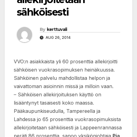
sähköisesti
By
kerttuvali
AUG 26, 2014
VVO:n asiakkaista yli 60 prosenttia allekirjoitti
sähköisen vuokrasopimuksen heinäkuussa.
Sähköinen palvelu mahdollistaa helpon ja
vaivattoman asioinnin missä ja milloin vaan.
– Sähköisen allekirjoituksen käyttö on
lisääntynyt tasaisesti koko maassa.
Pääkaupunkiseudulla, Tampereella ja
Lahdessa jo 65 prosenttia vuokrasopimuksista
allekirjoitetaan sähköisesti ja Lappeenrannassa
peräti 86 prosenttia, sanoo yksikönjohtaja
Pia