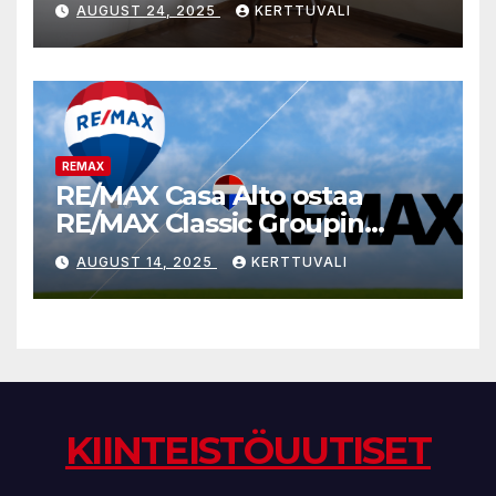
AUGUST 24, 2025
KERTTUVALI
kypsyneet myyjät joustavat
kauppahinnoissa
REMAX
RE/MAX Casa Alto ostaa
RE/MAX Classic Groupin
liiketoiminnan
AUGUST 14, 2025
KERTTUVALI
KIINTEISTÖUUTISET