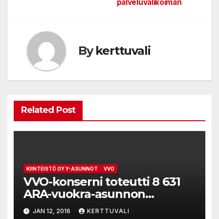
palveluvalikoiman
By
kerttuvali
Related Post
KIINTEISTÖ OY Y-ASUNNOT
VVO
VVO-konserni toteutti 8 631
ARA-vuokra-asunnon
myynnin Y-Asunnoille
JAN 12, 2016
KERTTUVALI