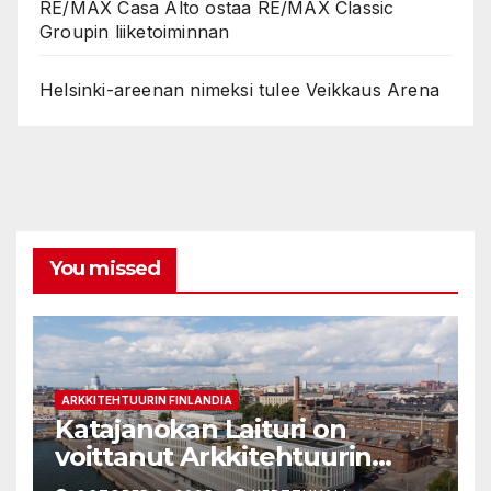
RE/MAX Casa Alto ostaa RE/MAX Classic
Groupin liiketoiminnan
Helsinki-areenan nimeksi tulee Veikkaus Arena
You missed
ARKKITEHTUURIN FINLANDIA
Katajanokan Laituri on
voittanut Arkkitehtuurin
Finlandia -palkinnon