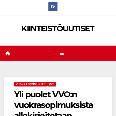
Skip
to
content
KIINTEISTÖUUTISET
VUOKRASOPIMUKSET
VVO
Yli puolet VVO:n
vuokrasopimuksista
allekirjoitetaan