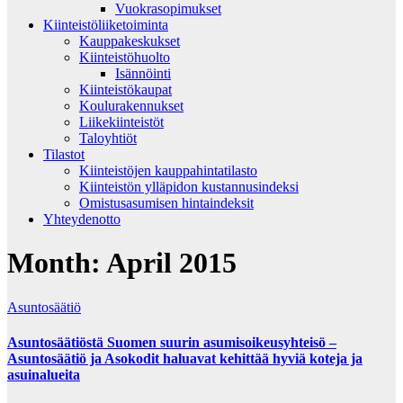
Vuokrasopimukset
Kiinteistöliiketoiminta
Kauppakeskukset
Kiinteistöhuolto
Isännöinti
Kiinteistökaupat
Koulurakennukset
Liikekiinteistöt
Taloyhtiöt
Tilastot
Kiinteistöjen kauppahintatilasto
Kiinteistön ylläpidon kustannusindeksi
Omistusasumisen hintaindeksit
Yhteydenotto
Month:
April 2015
Asuntosäätiö
Asuntosäätiöstä Suomen suurin asumisoikeusyhteisö –
Asuntosäätiö ja Asokodit haluavat kehittää hyviä koteja ja
asuinalueita