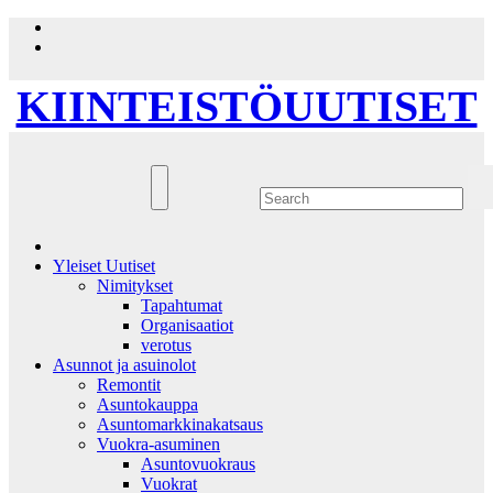
Skip
to
content
KIINTEISTÖUUTISET
Yleiset Uutiset
Nimitykset
Tapahtumat
Organisaatiot
verotus
Asunnot ja asuinolot
Remontit
Asuntokauppa
Asuntomarkkinakatsaus
Vuokra-asuminen
Asuntovuokraus
Vuokrat