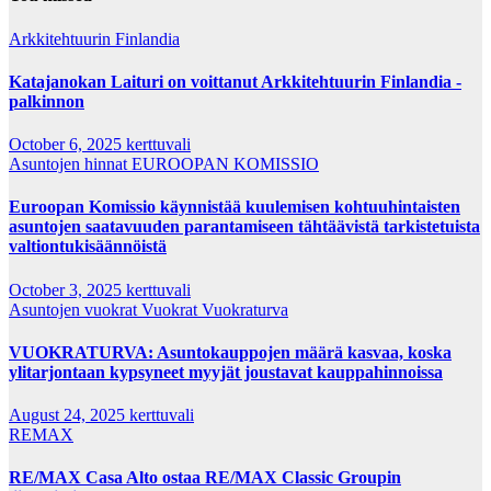
Arkkitehtuurin Finlandia
Katajanokan Laituri on voittanut Arkkitehtuurin Finlandia -
palkinnon
October 6, 2025
kerttuvali
Asuntojen hinnat
EUROOPAN KOMISSIO
Euroopan Komissio käynnistää kuulemisen kohtuuhintaisten
asuntojen saatavuuden parantamiseen tähtäävistä tarkistetuista
valtiontukisäännöistä
October 3, 2025
kerttuvali
Asuntojen vuokrat
Vuokrat
Vuokraturva
VUOKRATURVA: Asuntokauppojen määrä kasvaa, koska
ylitarjontaan kypsyneet myyjät joustavat kauppahinnoissa
August 24, 2025
kerttuvali
REMAX
RE/MAX Casa Alto ostaa RE/MAX Classic Groupin