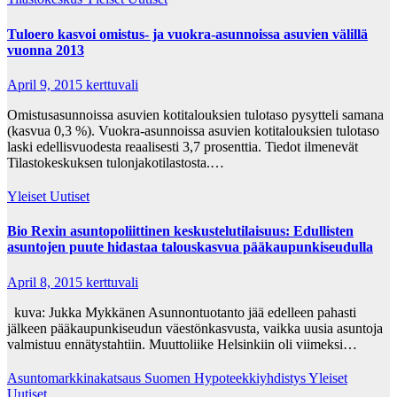
Tuloero kasvoi omistus- ja vuokra-asunnoissa asuvien välillä
vuonna 2013
April 9, 2015
kerttuvali
Omistusasunnoissa asuvien kotitalouksien tulotaso pysytteli samana
(kasvua 0,3 %). Vuokra-asunnoissa asuvien kotitalouksien tulotaso
laski edellisvuodesta reaalisesti 3,7 prosenttia. Tiedot ilmenevät
Tilastokeskuksen tulonjakotilastosta.…
Yleiset Uutiset
Bio Rexin asuntopoliittinen keskustelutilaisuus: Edullisten
asuntojen puute hidastaa talouskasvua pääkaupunkiseudulla
April 8, 2015
kerttuvali
kuva: Jukka Mykkänen Asunnontuotanto jää edelleen pahasti
jälkeen pääkaupunkiseudun väestönkasvusta, vaikka uusia asuntoja
valmistuu ennätystahtiin. Muuttoliike Helsinkiin oli viimeksi…
Asuntomarkkinakatsaus
Suomen Hypoteekkiyhdistys
Yleiset
Uutiset