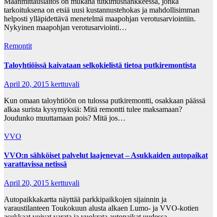
Maanmittauslaitos on mukana tutkimushankkeessa, jonka
tarkoituksena on etsiä uusi kustannustehokas ja mahdollisimman
helposti ylläpidettävä menetelmä maapohjan verotusarviointiin.
Nykyinen maapohjan verotusarviointi…
Remontit
Taloyhtiöissä kaivataan selkokielistä tietoa putkiremontista
April 20, 2015
kerttuvali
Kun omaan taloyhtiöön on tulossa putkiremontti, osakkaan päässä
alkaa surista kysymyksiä: Mitä remontti tulee maksamaan?
Joudunko muuttamaan pois? Mitä jos…
VVO
VVO:n sähköiset palvelut laajenevat – Asukkaiden autopaikat
varattavissa netissä
April 20, 2015
kerttuvali
Autopaikkakartta näyttää parkkipaikkojen sijainnin ja
varaustilanteen Toukokuun alusta alkaen Lumo- ja VVO-kotien
asukkaat voivat varata ja vuokrata autopaikat uudessa