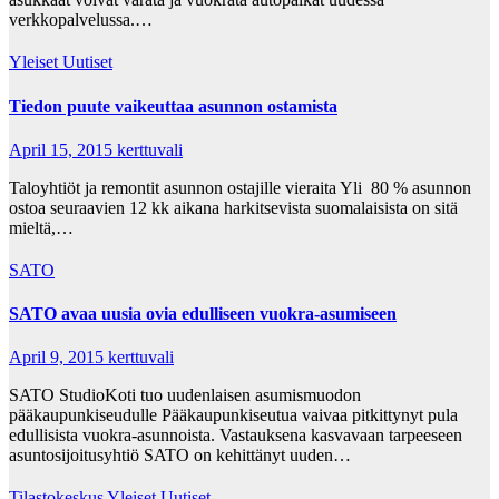
verkkopalvelussa.…
Yleiset Uutiset
Tiedon puute vaikeuttaa asunnon ostamista
April 15, 2015
kerttuvali
Taloyhtiöt ja remontit asunnon ostajille vieraita Yli 80 % asunnon
ostoa seuraavien 12 kk aikana harkitsevista suomalaisista on sitä
mieltä,…
SATO
SATO avaa uusia ovia edulliseen vuokra-asumiseen
April 9, 2015
kerttuvali
SATO StudioKoti tuo uudenlaisen asumismuodon
pääkaupunkiseudulle Pääkaupunkiseutua vaivaa pitkittynyt pula
edullisista vuokra-asunnoista. Vastauksena kasvavaan tarpeeseen
asuntosijoitusyhtiö SATO on kehittänyt uuden…
Tilastokeskus
Yleiset Uutiset