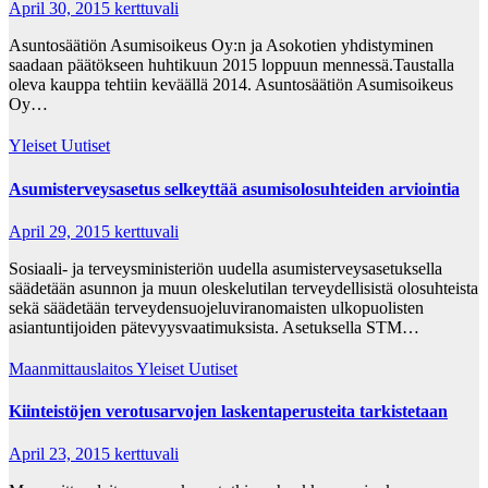
April 30, 2015
kerttuvali
Asuntosäätiön Asumisoikeus Oy:n ja Asokotien yhdistyminen
saadaan päätökseen huhtikuun 2015 loppuun mennessä.Taustalla
oleva kauppa tehtiin keväällä 2014. Asuntosäätiön Asumisoikeus
Oy…
Yleiset Uutiset
Asumisterveysasetus selkeyttää asumisolosuhteiden arviointia
April 29, 2015
kerttuvali
Sosiaali- ja terveysministeriön uudella asumisterveysasetuksella
säädetään asunnon ja muun oleskelutilan terveydellisistä olosuhteista
sekä säädetään terveydensuojeluviranomaisten ulkopuolisten
asiantuntijoiden pätevyysvaatimuksista. Asetuksella STM…
Maanmittauslaitos
Yleiset Uutiset
Kiinteistöjen verotusarvojen laskentaperusteita tarkistetaan
April 23, 2015
kerttuvali