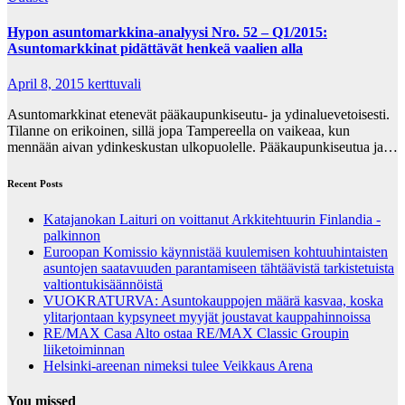
Hypon asuntomarkkina-analyysi Nro. 52 – Q1/2015:
Asuntomarkkinat pidättävät henkeä vaalien alla
April 8, 2015
kerttuvali
Asuntomarkkinat etenevät pääkaupunkiseutu- ja ydinaluevetoisesti.
Tilanne on erikoinen, sillä jopa Tampereella on vaikeaa, kun
mennään aivan ydinkeskustan ulkopuolelle. Pääkaupunkiseutua ja…
Recent Posts
Katajanokan Laituri on voittanut Arkkitehtuurin Finlandia -
palkinnon
Euroopan Komissio käynnistää kuulemisen kohtuuhintaisten
asuntojen saatavuuden parantamiseen tähtäävistä tarkistetuista
valtiontukisäännöistä
VUOKRATURVA: Asuntokauppojen määrä kasvaa, koska
ylitarjontaan kypsyneet myyjät joustavat kauppahinnoissa
RE/MAX Casa Alto ostaa RE/MAX Classic Groupin
liiketoiminnan
Helsinki-areenan nimeksi tulee Veikkaus Arena
You missed