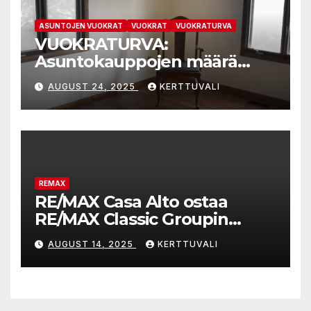
ASUNTOJEN VUOKRAT
VUOKRAT
VUOKRATURVA
VUOKRATURVA:
Asuntokauppojen määrä
kasvaa, koska ylitarjontaan
AUGUST 24, 2025
KERTTUVALI
kypsyneet myyjät joustavat
kauppahinnoissa
REMAX
RE/MAX Casa Alto ostaa
RE/MAX Classic Groupin
liiketoiminnan
AUGUST 14, 2025
KERTTUVALI