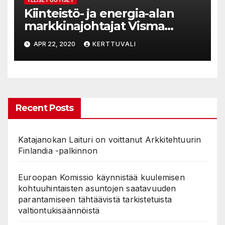
YLEISET UUTISET
Kiinteistö- ja energia-alan
markkinajohtajat Visma
Tampuuri ja EnerKey
APR 22, 2020
KERTTUVALI
yhteistyöhön
Recent Posts
Katajanokan Laituri on voittanut Arkkitehtuurin
Finlandia -palkinnon
Euroopan Komissio käynnistää kuulemisen
kohtuuhintaisten asuntojen saatavuuden
parantamiseen tähtäävistä tarkistetuista
valtiontukisäännöistä