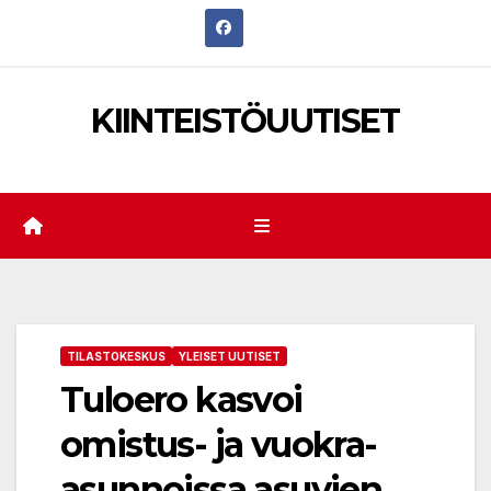
Skip
to
content
KIINTEISTÖUUTISET
TILASTOKESKUS
YLEISET UUTISET
Tuloero kasvoi
omistus- ja vuokra-
asunnoissa asuvien