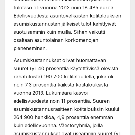
tulotaso oli vuonna 2013 noin 18 485 euroa.
Edellisvuodesta asuntovelkaisten kotitalouksien
asumiskustannusten jälkeiset tulot kehittyivät
suotuisammin kuin muilla. Siihen vaikutti
osaltaan asuntolainan korkomenojen
pieneneminen.
Asumiskustannukset olivat huomattavan
suuret (yli 40 prosenttia käytettävissä olevista
rahatuloista) 190 700 kotitaloudella, joka oli
noin 7,3 prosenttia kaikista kotitalouksista
vuonna 2013. Lukumäärä kasvoi
edellisvuodesta noin 11 prosenttia. Suuren
asumiskustannusrasitteen kotitalouksiin kuului
264 900 henkilöä, 4,9 prosenttia enemmän
kuin edellisvuonna. Väestöryhmiä, joilla
asumiskustannukset ovat useammin suuret (yli