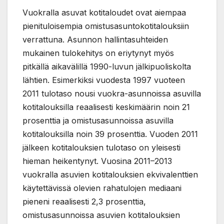
Vuokralla asuvat kotitaloudet ovat aiempaa
pienituloisempia omistusasuntokotitalouksiin
verrattuna. Asunnon hallintasuhteiden
mukainen tulokehitys on eriytynyt myös
pitkällä aikavälillä 1990-luvun jälkipuoliskolta
lähtien. Esimerkiksi vuodesta 1997 vuoteen
2011 tulotaso nousi vuokra-asunnoissa asuvilla
kotitalouksilla reaalisesti keskimäärin noin 21
prosenttia ja omistusasunnoissa asuvilla
kotitalouksilla noin 39 prosenttia. Vuoden 2011
jälkeen kotitalouksien tulotaso on yleisesti
hieman heikentynyt. Vuosina 2011–2013
vuokralla asuvien kotitalouksien ekvivalenttien
käytettävissä olevien rahatulojen mediaani
pieneni reaalisesti 2,3 prosenttia,
omistusasunnoissa asuvien kotitalouksien