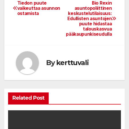
Tiedon puute
Bio Rexin
Post
vaikeuttaa asunnon
asuntopoliittinen
ostamista
keskustelutilaisuus:
navigation
Edullisten asuntojen
puute hidastaa
talouskasvua
pääkaupunkiseudulla
By
kerttuvali
Related Post