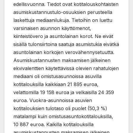
edellisvuonna. Tiedot ovat kotitalouskohtaisten
asumiskustannustulo-osuuksien perusteella
laskettuja mediaanilukuja. Tietoihin on luettu
varsinaisen asunnon käyttömenot,
kiinteistövero ja asuntolainan korot. Ne eivät
sisällä tulonsiirtoina saatuja asumistukia eivätkä
asuntolainan korkojen verovähennysetuutta.
Asumiskustannusten maksamisen jälkeinen
ekvivalenttien käytettävissä olevien rahatulojen
mediaani oli omistusasunnoissa asuvilla
kotitalouksilla kaikkiaan 21 895 euroa,
velattomilla 19 158 euroa ja velkaisilla 24 359
euroa. Vuokra-asunnoissa asuvien
kotitalouksien tulotaso oli puolet (50,3 %)
matalampi kuin omistusasuntokotitalouksilla,
10 887 euroa. Kaikilla kotitalouksilla
asumiskustannusten maksamisen jälkeinen