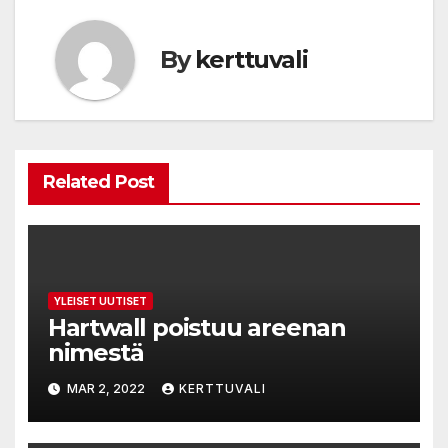
By
kerttuvali
Related Post
YLEISET UUTISET
Hartwall poistuu areenan
nimestä
MAR 2, 2022
KERTTUVALI