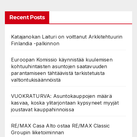
Recent Posts
Katajanokan Laituri on voittanut Arkkitehtuurin
Finlandia -palkinnon
Euroopan Komissio käynnistää kuulemisen
kohtuuhintaisten asuntojen saatavuuden
parantamiseen tähtäävistä tarkistetuista
valtiontukisäännöistä
VUOKRATURVA: Asuntokauppojen määrä
kasvaa, koska ylitarjontaan kypsyneet myyjät
joustavat kauppahinnoissa
RE/MAX Casa Alto ostaa RE/MAX Classic
Groupin liiketoiminnan