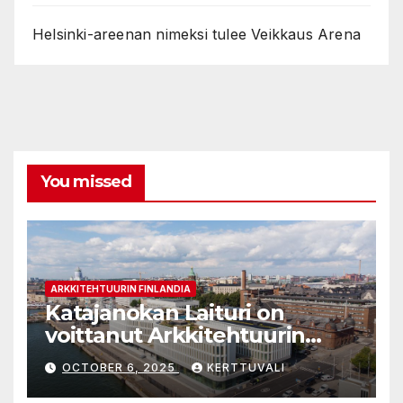
Helsinki-areenan nimeksi tulee Veikkaus Arena
You missed
ARKKITEHTUURIN FINLANDIA
Katajanokan Laituri on
voittanut Arkkitehtuurin
Finlandia -palkinnon
OCTOBER 6, 2025
KERTTUVALI