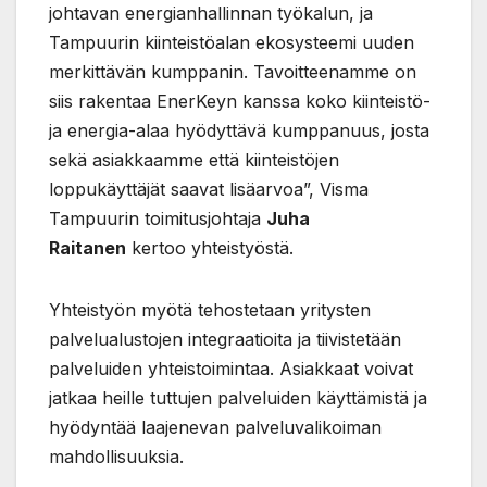
johtavan energianhallinnan työkalun, ja
Tampuurin kiinteistöalan ekosysteemi uuden
merkittävän kumppanin. Tavoitteenamme on
siis rakentaa EnerKeyn kanssa koko kiinteistö-
ja energia-alaa hyödyttävä kumppanuus, josta
sekä asiakkaamme että kiinteistöjen
loppukäyttäjät saavat lisäarvoa”, Visma
Tampuurin toimitusjohtaja
Juha
Raitanen
kertoo yhteistyöstä.
Yhteistyön myötä tehostetaan yritysten
palvelualustojen integraatioita ja tiivistetään
palveluiden yhteistoimintaa. Asiakkaat voivat
jatkaa heille tuttujen palveluiden käyttämistä ja
hyödyntää laajenevan palveluvalikoiman
mahdollisuuksia.