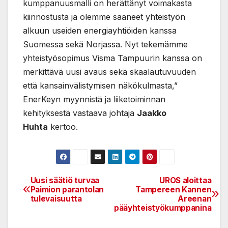
kumppanuusmalli on herättänyt voimakasta
kiinnostusta ja olemme saaneet yhteistyön
alkuun useiden energiayhtiöiden kanssa
Suomessa sekä Norjassa. Nyt tekemämme
yhteistyösopimus Visma Tampuurin kanssa on
merkittävä uusi avaus sekä skaalautuvuuden
että kansainvälistymisen näkökulmasta,”
EnerKeyn myynnistä ja liiketoiminnan
kehityksestä vastaava johtaja
Jaakko
Huhta
kertoo.
Uusi säätiö turvaa
UROS aloittaa
Post
Paimion parantolan
Tampereen Kannen
tulevaisuutta
Areenan
navigation
pääyhteistyökumppanina