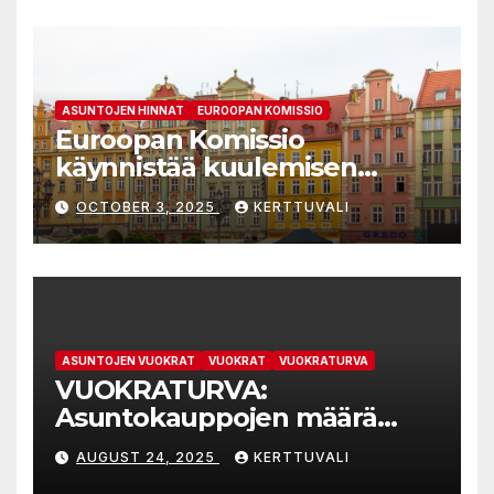
ASUNTOJEN HINNAT
EUROOPAN KOMISSIO
Euroopan Komissio
käynnistää kuulemisen
kohtuuhintaisten asuntojen
OCTOBER 3, 2025
KERTTUVALI
saatavuuden parantamiseen
tähtäävistä tarkistetuista
valtiontukisäännöistä
ASUNTOJEN VUOKRAT
VUOKRAT
VUOKRATURVA
VUOKRATURVA:
Asuntokauppojen määrä
kasvaa, koska ylitarjontaan
AUGUST 24, 2025
KERTTUVALI
kypsyneet myyjät joustavat