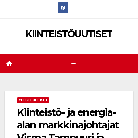
Skip
to
content
KIINTEISTÖUUTISET
YLEISET UUTISET
Kiinteistö- ja energia-
alan markkinajohtajat
Visma Tampuuri ja