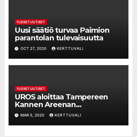
YLEISET UUTISET
Uusi säätiö turvaa Paimion
parantolan tulevaisuutta
OCT 27, 2020
KERTTUVALI
YLEISET UUTISET
UROS aloittaa Tampereen
Kannen Areenan
pääyhteistyökumppanina
MAR 5, 2020
KERTTUVALI