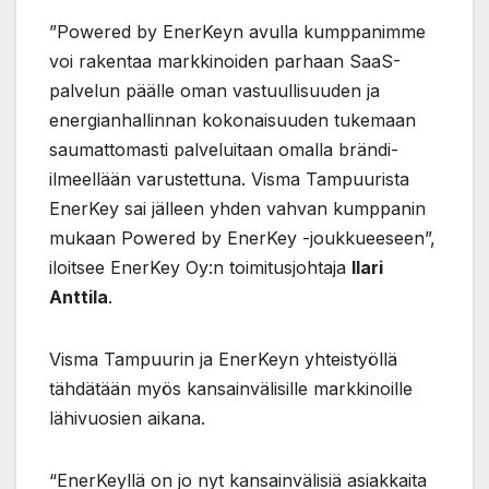
”Powered by EnerKeyn avulla kumppanimme
voi rakentaa markkinoiden parhaan SaaS-
palvelun päälle oman vastuullisuuden ja
energianhallinnan kokonaisuuden tukemaan
saumattomasti palveluitaan omalla brändi-
ilmeellään varustettuna. Visma Tampuurista
EnerKey sai jälleen yhden vahvan kumppanin
mukaan Powered by EnerKey -joukkueeseen”,
iloitsee EnerKey Oy:n toimitusjohtaja
Ilari
Anttila
.
Visma Tampuurin ja EnerKeyn yhteistyöllä
tähdätään myös kansainvälisille markkinoille
lähivuosien aikana.
“EnerKeyllä on jo nyt kansainvälisiä asiakkaita