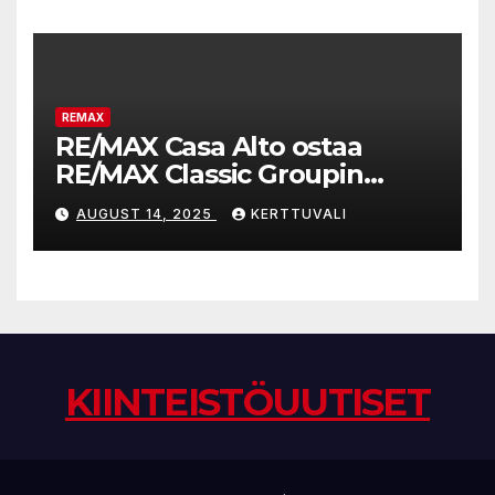
kauppahinnoissa
REMAX
RE/MAX Casa Alto ostaa
RE/MAX Classic Groupin
liiketoiminnan
AUGUST 14, 2025
KERTTUVALI
KIINTEISTÖUUTISET