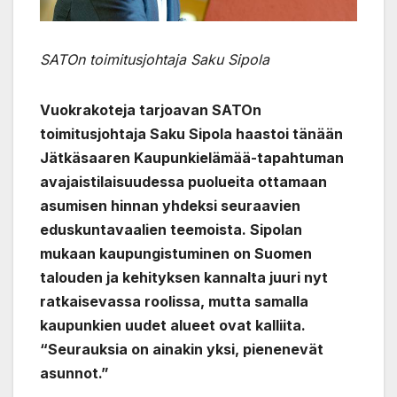
SATOn toimitusjohtaja Saku Sipola
Vuokrakoteja tarjoavan SATOn
toimitusjohtaja Saku Sipola haastoi tänään
Jätkäsaaren Kaupunkielämää-tapahtuman
avajaistilaisuudessa puolueita ottamaan
asumisen hinnan yhdeksi seuraavien
eduskuntavaalien teemoista. Sipolan
mukaan kaupungistuminen on Suomen
talouden ja kehityksen kannalta juuri nyt
ratkaisevassa roolissa, mutta samalla
kaupunkien uudet alueet ovat kalliita.
“Seurauksia on ainakin yksi, pienenevät
asunnot.”