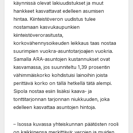
käynnissä olevat lakiuudistukset ja muut
hankkeet kasvattavat edelleen asumisen
hintaa. Kiinteistöveron uudistus tulee
nostamaan kasvukaupunkien
kiinteistöverorasitusta,
korkovähennysoikeuden leikkaus taas nostaa
suurimpien vuokra-asuntotarjoajien vuokria.
Samalla ARA-asuntojen kustannukset ovat
kasvamassa, jos suunniteltu 1,39 prosentin
vähimmäiskorko kohdistuisi lainoihin joista
perittävä korko on tällä hetkellä tätä alempi.
Sipola nostaa esiin lisäksi kaava- ja
tonttitarjonnan tarjonnan niukkuuden, joka
edelleen kasvattaa asuntojen hintoja.
– Isossa kuvassa yhteiskunnan päätösten rooli
on kaikkinensa merkittävä: verojen ja muiden