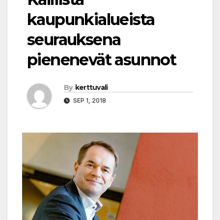
kaupunkialueista
seurauksena
pienenevät asunnot
By
kerttuvali
SEP 1, 2018