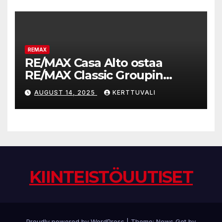
REMAX
RE/MAX Casa Alto ostaa
RE/MAX Classic Groupin
liiketoiminnan
AUGUST 14, 2025
KERTTUVALI
KIINTEISTÖUUTISET
Proudly powered by WordPress
|
Theme:
News Get
by