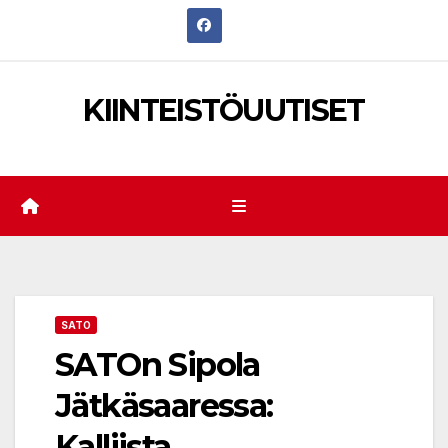
Skip
to
content
KIINTEISTÖUUTISET
SATO
SATOn Sipola
Jätkäsaaressa:
Kalliista