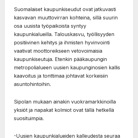
Suomalaiset kaupunkiseudut ovat jatkuvasti
kasvavan muuttovirran kohteina, sillä suurin
osa uusista työpaikoista syntyy
kaupunkialueilla. Talouskasvu, työllisyyden
positiivinen kehitys ja ihmisten hyvinvointi
vaativat moottoreikseen vetovoimaisia
kaupunkiseutuja. Etenkin pääkaupungin
metropolialueen uusien kaupunginosien kallis
kaavoitus ja tonttimaa johtavat korkeisiin
asuntohintoihin.
Sipolan mukaan ainakin vuokramarkkinoilla
yksiöt ja napakat kolmiot ovat tällä hetkellä
suosituimpia.
-Uusien kaupunkialueiden kalleudesta seuraa