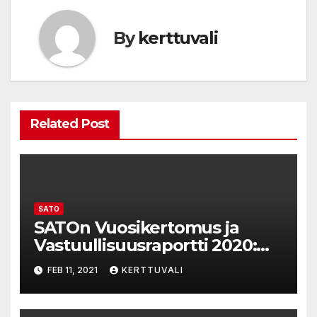
By
kerttuvali
Related Post
SATO
SATOn Vuosikertomus ja
Vastuullisuusraportti 2020:
Onnistuimme
FEB 11, 2021
KERTTUVALI
energiansäästötoimenpiteiss
ä ja muokkasimme
organisaatiotamme