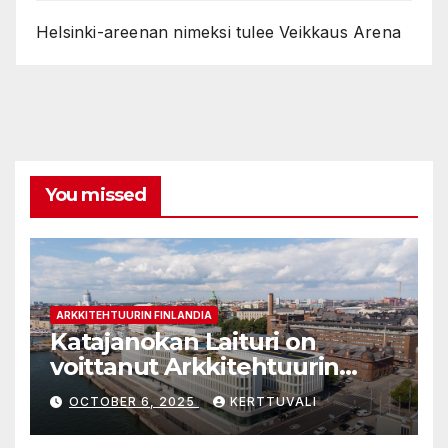
Helsinki-areenan nimeksi tulee Veikkaus Arena
You missed
ARKKITEHTUURIN FINLANDIA
Katajanokan Laituri on
voittanut Arkkitehtuurin
Finlandia -palkinnon
OCTOBER 6, 2025
KERTTUVALI