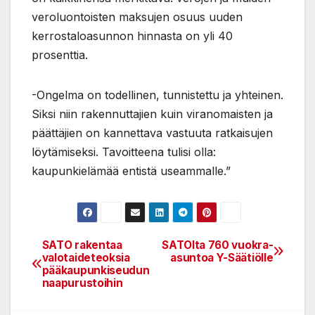
veroluontoisten maksujen osuus uuden
kerrostaloasunnon hinnasta on yli 40
prosenttia.
-Ongelma on todellinen, tunnistettu ja yhteinen.
Siksi niin rakennuttajien kuin viranomaisten ja
päättäjien on kannettava vastuuta ratkaisujen
löytämiseksi. Tavoitteena tulisi olla:
kaupunkielämää entistä useammalle.”
SATO rakentaa
SATOlta 760 vuokra-
Post
valotaideteoksia
asuntoa Y-Säätiölle
pääkaupunkiseudun
navigation
naapurustoihin