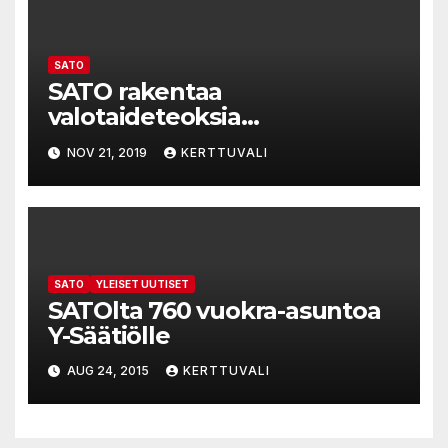
vastaamaan entistä
paremmin asiakkaidemme
tarpeita
SATO
SATO rakentaa
valotaideteoksia
pääkaupunkiseudun
NOV 21, 2019
KERTTUVALI
naapurustoihin
SATO
YLEISET UUTISET
SATOlta 760 vuokra-asuntoa
Y-Säätiölle
AUG 24, 2015
KERTTUVALI