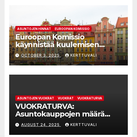
ASUNTOJEN HINNAT
EUROOPAN KOMISSIO
Euroopan Komissio
käynnistää kuulemisen
kohtuuhintaisten asuntojen
OCTOBER 3, 2025
KERTTUVALI
saatavuuden parantamiseen
tähtäävistä tarkistetuista
valtiontukisäännöistä
ASUNTOJEN VUOKRAT
VUOKRAT
VUOKRATURVA
VUOKRATURVA:
Asuntokauppojen määrä
kasvaa, koska ylitarjontaan
AUGUST 24, 2025
KERTTUVALI
kypsyneet myyjät joustavat
kauppahinnoissa