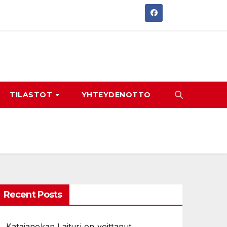
TILASTOT
YHTEYDENOTTO
Recent Posts
Katajanokan Laituri on voittanut