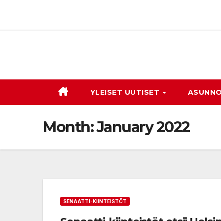
Skip
to
content
YLEISET UUTISET
ASUNNO
Month:
January 2022
SENAATTI-KIINTEISTÖT