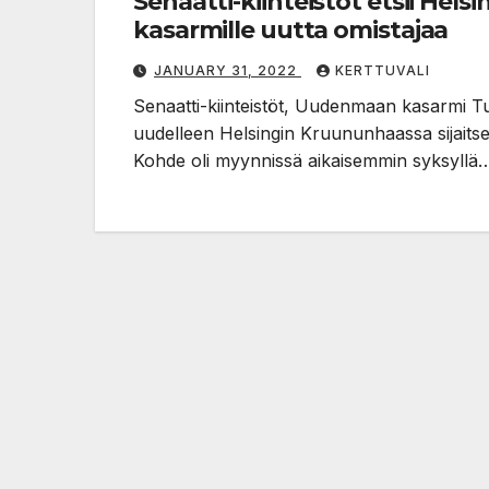
Senaatti-kiinteistöt etsii Hels
kasarmille uutta omistajaa
JANUARY 31, 2022
KERTTUVALI
Senaatti-kiinteistöt, Uudenmaan kasarmi T
uudelleen Helsingin Kruununhaassa sijait
Kohde oli myynnissä aikaisemmin syksyllä