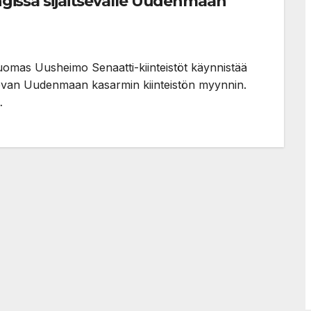
ingissä sijaitsevalle Uudenmaan
uomas Uusheimo Senaatti-kiinteistöt käynnistää
sevan Uudenmaan kasarmin kiinteistön myynnin.
…