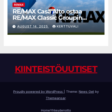
REMAX
RE/MAX Casa Alto ostaa
RE/MAX Classic Groupin
liiketoiminnan
AUGUST 14, 2025
KERTTUVALI
KIINTEISTÖUUTISET
Proudly powered by WordPress
|
Theme:
News Get
by
Themeansar
.
Home
Yhteydenotto