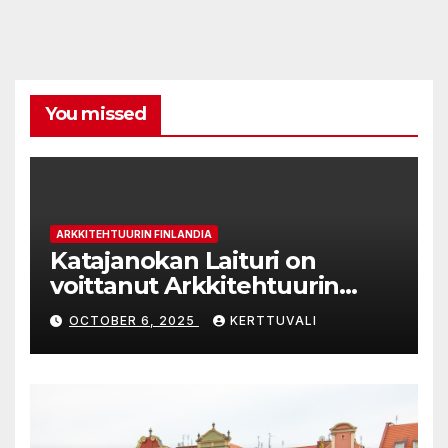
You missed
ARKKITEHTUURIN FINLANDIA
Katajanokan Laituri on
voittanut Arkkitehtuurin
Finlandia -palkinnon
OCTOBER 6, 2025
KERTTUVALI