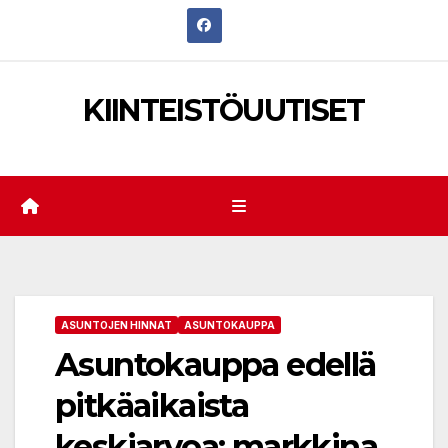
Skip
to
content
KIINTEISTÖUUTISET
ASUNTOJEN HINNAT
ASUNTOKAUPPA
Asuntokauppa edellä
pitkäaikaista
keskiarvoa: markkina