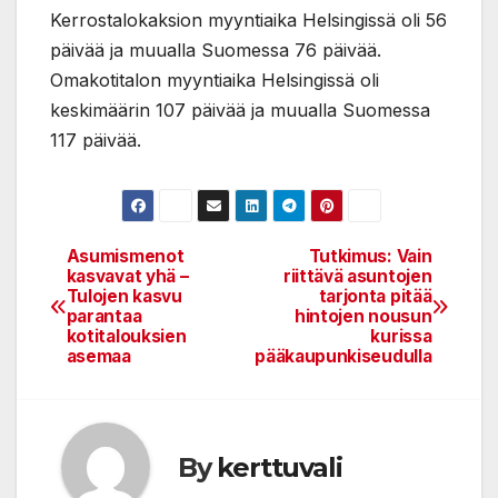
Kerrostalokaksion myyntiaika Helsingissä oli 56
päivää ja muualla Suomessa 76 päivää.
Omakotitalon myyntiaika Helsingissä oli
keskimäärin 107 päivää ja muualla Suomessa
117 päivää.
Asumismenot
Tutkimus: Vain
Post
kasvavat yhä –
riittävä asuntojen
Tulojen kasvu
tarjonta pitää
navigation
parantaa
hintojen nousun
kotitalouksien
kurissa
asemaa
pääkaupunkiseudulla
By
kerttuvali