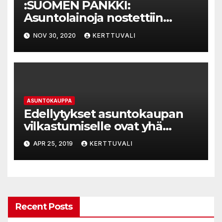
:SUOMEN PANKKI:
Asuntolainoja nostettiin
runsaasti lokakuussa
NOV 30, 2020
KERTTUVALI
ASUNTOKAUPPA
Edellytykset asuntokaupan
vilkastumiselle ovat yhä
olemassa
APR 25, 2019
KERTTUVALI
Recent Posts